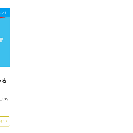
ヒント
いる
いの
読む