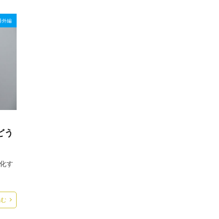
番外編
どう
化す
読む