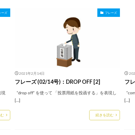
レーズ
フレーズ
2021年2月14日
20
フレーズ (02/14号)：DROP OFF [2]
フレー
表現
“drop off” を使って 「投票用紙を投函する」を表現し
“co
[…]
[…]
読む
続きを読む