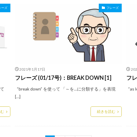
レーズ
フレーズ
2021年1月17日
20
フレーズ (01/17号)：BREAK DOWN [1]
フレー
して
“break down” を使って 「～を…に分類する」を表現
“as
[…]
読む
続きを読む