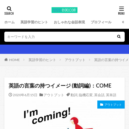
ホーム
英語学習のヒント
おしゃれな会話表現
プロフィール
HOME
英語学習のヒント
アウトプット
英語の言葉の持つイメー
英語の言葉の持つイメージ (動詞編)：COME
2020年6月15日
アウトプット
動詞
,
臨機応変
,
英会話
,
英単語
アウトプット